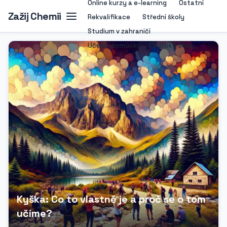
Online kurzy a e-learning
Ostatní
Zažij Chemii
Rekvalifikace
Střední školy
Studium v zahraničí
Učební pomůcky
Vysoké školy
Kyška: Co to vlastně je a proč se o tom
učíme?