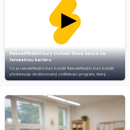
Rekvalifikační kurz truhlář: Nová šance na
řemeslnou kariéru
Co je rekvalifikační kurz truhlář Rekvalifikační kurz truhlář
představuje strukturovaný vzdělávací program, který
umožňuje získat...