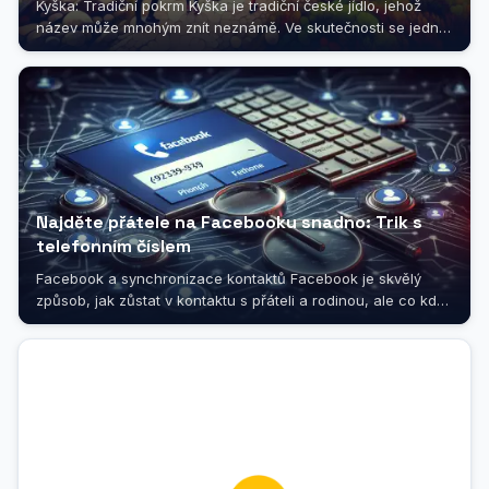
Kyška: Tradiční pokrm Kyška je tradiční české jídlo, jehož
název může mnohým znít neznámě. Ve skutečnosti se jedná
o pokrm z...
Najděte přátele na Facebooku snadno: Trik s
telefonním číslem
Facebook a synchronizace kontaktů Facebook je skvělý
způsob, jak zůstat v kontaktu s přáteli a rodinou, ale co když
se snažíte najít...