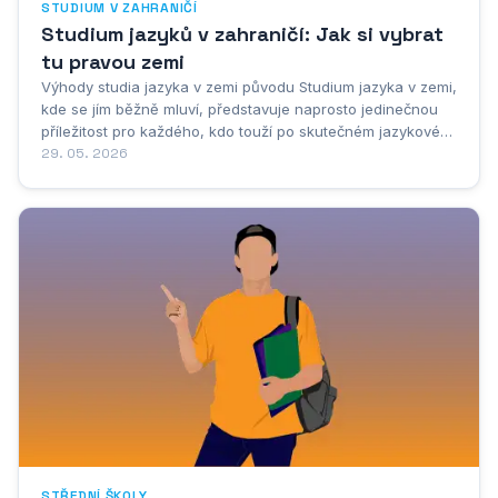
STUDIUM V ZAHRANIČÍ
Studium jazyků v zahraničí: Jak si vybrat
tu pravou zemi
Výhody studia jazyka v zemi původu Studium jazyka v zemi,
kde se jím běžně mluví, představuje naprosto jedinečnou
příležitost pro každého, kdo touží po skutečném jazykovém
pokroku. Když se student rozhodne vydat do zahraničí za
29. 05. 2026
účelem studia jazyka, otevírá si dveře k autentické
jazykové zkušenosti, kterou nelze...
STŘEDNÍ ŠKOLY