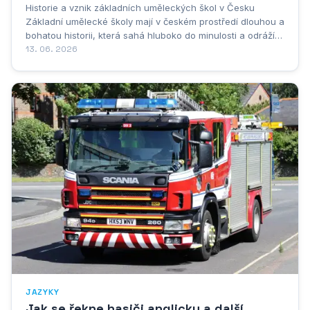
Historie a vznik základních uměleckých škol v Česku
Základní umělecké školy mají v českém prostředí dlouhou a
bohatou historii, která sahá hluboko do minulosti a odráží
společenské, kulturní i politické proměny, jimiž naše země
13. 06. 2026
procházela v průběhu desetiletí. Jejich vznik nelze chápat
jako náhlý nebo izolovaný...
JAZYKY
Jak se řekne hasiči anglicky a další