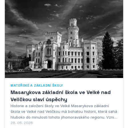
MATEŘSKÉ A ZÁKLADNÍ ŠKOLY
Masarykova základní škola ve Velké nad
Veličkou slaví úspěchy
Historie a založení školy ve Velké Masarykova základní
škola ve Velké nad Veličkou má bohatou historii, která sahá
hluboko do minulosti tohoto jihomoravského regionu. Vznik
školství v této obci je úzce spjat s vývojem celé komunity a
28. 05. 2026