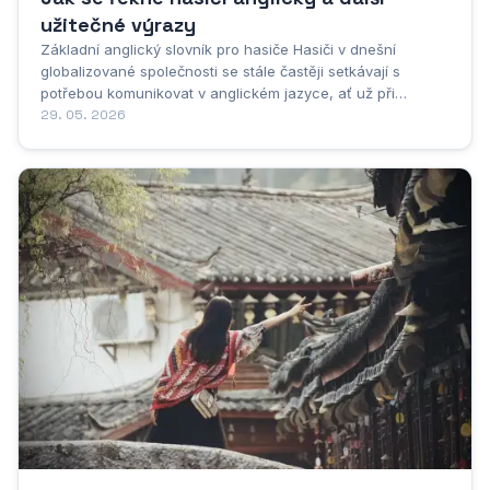
užitečné výrazy
Základní anglický slovník pro hasiče Hasiči v dnešní
globalizované společnosti se stále častěji setkávají s
potřebou komunikovat v anglickém jazyce, ať už při
mezinárodních cvičeních, koordinaci s kolegy z jiných zemí
29. 05. 2026
nebo při studiu odborné literatury. Základní anglický slovník
pro hasiče představuje nezbytný...