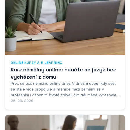
ONLINE KURZY A E-LEARNING
Kurz němčiny online: naučte se jazyk bez
vycházení z domu
Proč se učit němčinu online dnes V dnešní době, kdy svět
se stále více propojuje a hranice mezi zeměmi se v
profesním i osobním životě stávají čím dál méně výraznými,
nabývá znalost cizích jazyků na mimořádném významu.
28. 06. 2026
Němčina patří dlouhodobě mezi nejdůležitější evropské
jazyky a její ovládání...