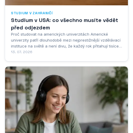
STUDIUM V ZAHRANIČÍ
Studium v USA: co všechno musíte vědět
před odjezdem
Proč studovat na amerických univerzitách Americké
univerzity patří dlouhodobě mezi nejprestižnější vzdělávací
instituce na světě a není divu, že každý rok přitahují tisíce
studentů z nejrůznějších koutů planety. Studium v USA
13. 07. 2026
představuje pro mnoho mladých lidí životní příležitost, která
se jen tak nenaskytne,...