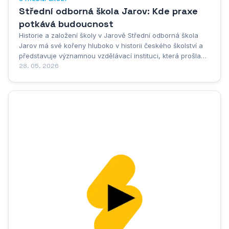
Střední odborná škola Jarov: Kde praxe
potkává budoucnost
Historie a založení školy v Jarově Střední odborná škola
Jarov má své kořeny hluboko v historii českého školství a
představuje významnou vzdělávací instituci, která prošla
dlouhým vývojem od svého založení až po současnou
28. 05. 2026
podobu. Vznik této školy je úzce spjat s potřebami regionu
a s rozvojem odborného...