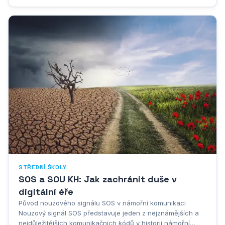
odráží společenské změny, kterými procházelo české
školství v průběhu...
STŘEDNÍ ŠKOLY
SOS a SOU KH: Jak zachránit duše v
digitální éře
Původ nouzového signálu SOS v námořní komunikaci
Nouzový signál SOS představuje jeden z nejznámějších a
nejdůležitějších komunikačních kódů v historii námořní