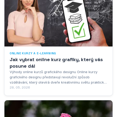
ONLINE KURZY A E-LEARNING
Jak vybrat online kurz grafiky, který vás
posune dál
Výhody online kurzů grafického designu Online kurzy
grafického designu představují revoluční způsob
vzdělávání, který otevírá dveře kreativnímu světu prakticky
komukoli s přístupem k internetu. Flexibilita, kterou tyto
28. 05. 2026
kurzy nabízejí, je jednou z jejich nejcennějších vlastností.
Studenti si mohou vybrat, kdy a kde se...